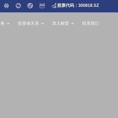
股票代码：300818.SZ
服务
投资者关系
加入耐普
联系我们