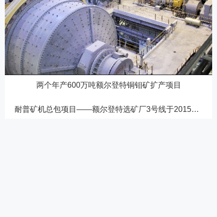
两个年产600万吨额尔登特铜钼矿扩产项目
耐普矿机总包项目——额尔登特选矿厂3号线于2015年完成建设，投产3个月即达设计产量（年产600万吨），系统运行稳定，设备安全可靠。 年产600万吨4号线总包项目：随着市场发展和额尔登特铜钼矿自身发展的需要，耐普矿机再次成为额尔登特选矿厂4号线总包方，项目于2019年动工建设，2022年竣工投产。