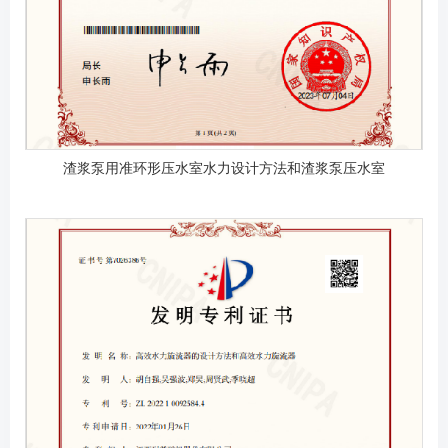
渣浆泵用准环形压水室水力设计方法和渣浆泵压水室