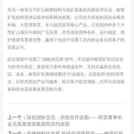
作为一家专注于矿山耐磨材料与选矿装备的高新技术企业，耐普
矿机始终坚持以技术创新驱动发展。公司自主研发的高合金锻造
衬板、大型渣浆泵、水力旋流器等核心产品，已在国内外多个大
型矿山项目中得到广泛应用，并凭借使用寿命长、运行稳定、维
护便捷等显著优势，赢得了包括中信重工在内的众多头部客户的
高度认可。
此次荣获中信重工“战略供应商”称号，不仅是对耐普矿机综合实
力的充分肯定，更是双方多年来精诚合作、互利共赢的生动见
证。未来，耐普矿机将继续秉持“行业领先、品质取胜”的经营理
念，以更优质的产品与服务，助力客户提质增效，共同为高端装
备制造业高质量发展贡献力量。
上一个：
深化国际交流，共绘合作蓝图——郑昊董事长
会见英美资源集团高层代表团
下一个：
党建领航促发展 砥砺奋进谱新篇——耐普矿机