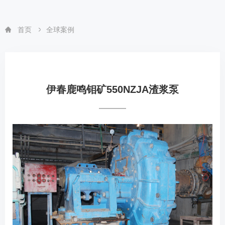
首页
全球案例
伊春鹿鸣钼矿550NZJA渣浆泵