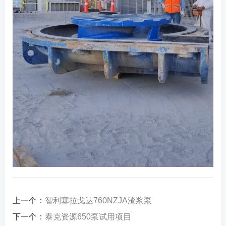
上一个：
智利塞拉戈达760NZJA渣浆泵
下一个：
泰克资源650泵试用项目