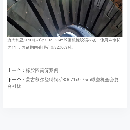
澳大利亚SINO铁矿φ7.9x13.6m球磨机橡胶端衬板，使用寿命长
达4年，寿命期间处理矿量3200万吨。
上一个：
橡胶圆筒筛案例
下一个：
蒙古额尔登特铜矿Φ6.71x9.75m球磨机全套复
合衬板